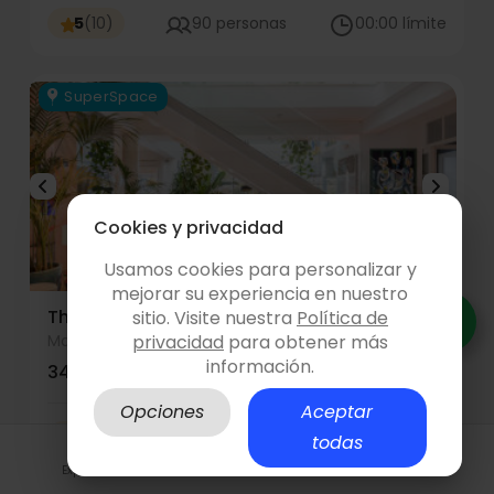
5
(
10
)
90 personas
00:00 límite
SuperSpace
Cookies y privacidad
Usamos cookies para personalizar y
mejorar su experiencia en nuestro
The Jungle Mansion
sitio. Visite nuestra
Política de
Madrid
privacidad
para obtener más
información.
345.00 €/h
1 evento realizado
Opciones
Aceptar
5
(
1
)
120 personas
00:00 límite
todas
Explora
Hazte anfitrión
Iniciar sesión