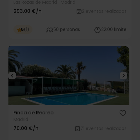
Las Rozas de Madrid
- Madrid
293.00 €/h
2 eventos realizados
5
(
1
)
50 personas
22:00 límite
Finca de Recreo
Madrid
70.00 €/h
71 eventos realizados