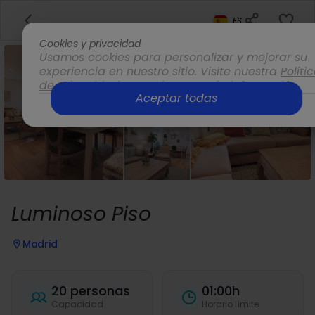
ES
Cookies y privacidad
Usamos cookies para personalizar y mejorar su
experiencia en nuestro sitio. Visite nuestra
Políti
de privacidad
para obtener más información.
Aceptar todas
Opciones
Luminoso Piso
Madrid
20 personas
01:00h
Capacidad
Horario límite