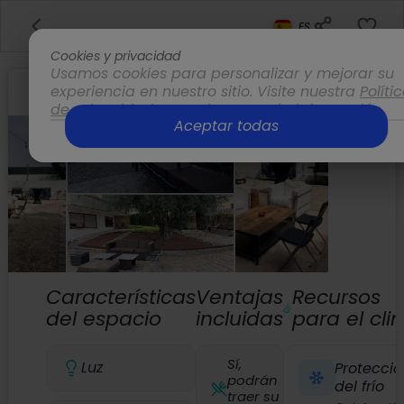
ES
Cookies y privacidad
Usamos cookies para personalizar y mejorar su
experiencia en nuestro sitio. Visite nuestra
Políti
de privacidad
para obtener más información.
Aceptar todas
Opciones
Características
Ventajas
Recursos
del espacio
incluidas
para el cl
Sí,
Luz
Protecció
podrán
del frío
traer su