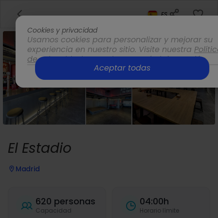
ES
Cookies y privacidad
Usamos cookies para personalizar y mejorar su
experiencia en nuestro sitio. Visite nuestra
Políti
de privacidad
para obtener más información.
Aceptar todas
Opciones
El Estadio
Madrid
620 personas
04:00h
Capacidad
Horario límite