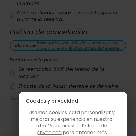
invitados.
Como anfitrión, estaré cerca del espacio
durante la reserva.
Política de cancelación
Reembolso del 100% de la reserva si se
Moderada
cancela hasta
15 días antes del evento.
Dentro de este plazo:
Se reembolsa 100% del precio de la
reserva*.
El coste de la fianza siempre se devuelve.
*Excepto la comisión de HolaPlace: 19% + IVA.
Cookies y privacidad
Usamos cookies para personalizar y
mejorar su experiencia en nuestro
sitio. Visite nuestra
Política de
privacidad
para obtener más