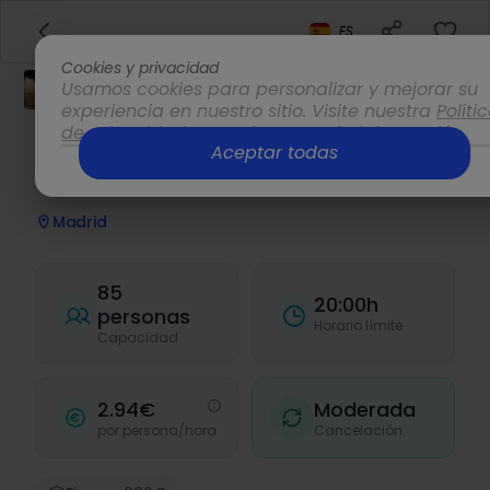
ES
Cookies y privacidad
Usamos cookies para personalizar y mejorar su
experiencia en nuestro sitio. Visite nuestra
Políti
de privacidad
para obtener más información.
Aceptar todas
Opciones
Galería de arte
Madrid
85
20:00h
personas
Horario límite
Capacidad
2.94€
Moderada
por persona/hora
Cancelación