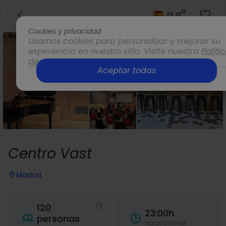
ES
Cookies y privacidad
Usamos cookies para personalizar y mejorar su
experiencia en nuestro sitio. Visite nuestra
Políti
de privacidad
para obtener más información.
Aceptar todas
Opciones
Centro Vast
Madrid
120
23:00h
personas
Horario límite