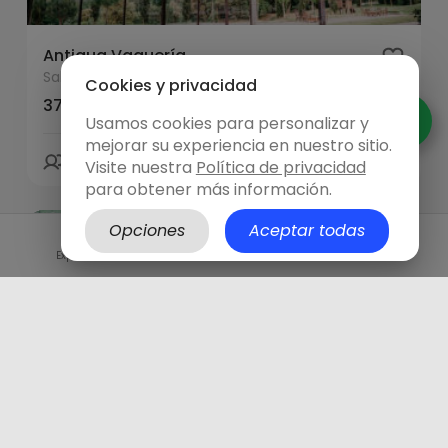
Antigua Vaquería
Salt
- Girona
Cookies y privacidad
375.00 €/h
Usamos cookies para personalizar y
mejorar su experiencia en nuestro sitio.
150 personas
00:00 límite
Visite nuestra
Política de privacidad
para obtener más información.
Opciones
Aceptar todas
Explora
Hazte anfitrión
Iniciar sesión
Sala Libre de lujo