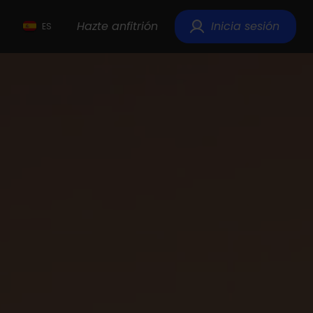
Hazte anfitrión
Inicia sesión
ES