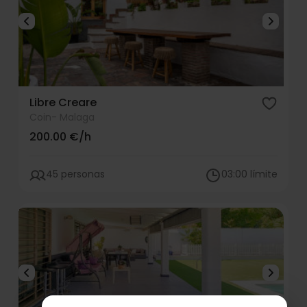
Libre Creare
Coin
- Malaga
200.00 €/h
45 personas
03:00 límite