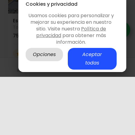
Cookies y privacidad
Usamos cookies para personalizar y
Espacio Soleado
mejorar su experiencia en nuestro
Torremolinos
- Malaga
sitio. Visite nuestra
Política de
privacidad
para obtener más
75.00 €/h
3 eventos realizados
información.
5
(
1
)
25 personas
00:00 límite
Opciones
Aceptar
todas
Explora
Hazte anfitrión
Iniciar sesión
La Alberca de Ensueño