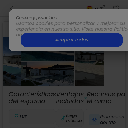
ES
Cookies y privacidad
Usamos cookies para personalizar y mejorar su
experiencia en nuestro sitio. Visite nuestra
Políti
de privacidad
para obtener más información.
Aceptar todas
Opciones
Características
Ventajas
Recursos pa
del espacio
incluidas
el clima
Elegir
Luz
Protección
música
del frío