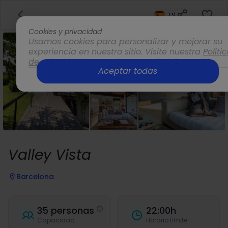
ES
Cookies y privacidad
Usamos cookies para personalizar y mejorar su
experiencia en nuestro sitio. Visite nuestra
Políti
de privacidad
para obtener más información.
Aceptar todas
Opciones
Valley Vista
Barcelona
35 personas
22:00h
Capacidad
Horario límite