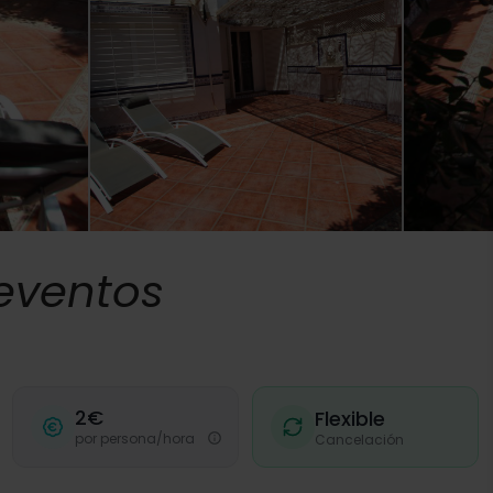
 eventos
2€
Flexible
por persona/hora
Cancelación