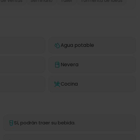
 de ventas
Seminario
Taller
Tormenta de ideas
Agua potable
Nevera
Cocina
Sí, podrán traer su bebida.