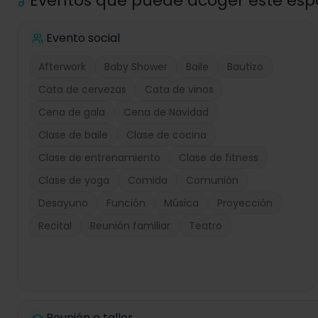
Eventos que puede acoger este esp
Evento social
Afterwork
Baby Shower
Baile
Bautizo
Cata de cervezas
Cata de vinos
Cena de gala
Cena de Navidad
Clase de baile
Clase de cocina
Clase de entrenamiento
Clase de fitness
Clase de yoga
Comida
Comunión
Desayuno
Función
Música
Proyección
Recital
Reunión familiar
Teatro
Reunión o taller