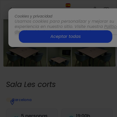
ES
Cookies y privacidad
Usamos cookies para personalizar y mejorar su
experiencia en nuestro sitio. Visite nuestra
Políti
de privacidad
para obtener más información.
Aceptar todas
Opciones
Sala Les corts
Barcelona
5 personas
19:00h