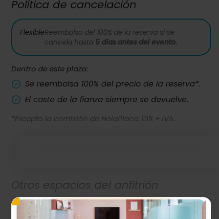
Política de cancelación
Flexible
Reembolso del 100% de la reserva si se
cancela hasta
5 días antes del evento.
Dentro de este plazo:
Se reembolsa 100% del precio de la reserva*.
El coste de la fianza siempre se devuelve.
*Excepto la comisión de HolaPlace: 19% + IVA.
Otros espacios del anfitrión