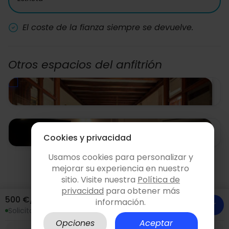
El coste de la fianza siempre se devuelve.
Otros espacios del anfitrión
Cookies y privacidad
Usamos cookies para personalizar y
mejorar su experiencia en nuestro
sitio. Visite nuestra
Política de
Salón Virrey
privacidad
para obtener más
500 €/hora
Sencelles
- Islas Baleares
información.
Consultar y reservar
Solicita sin compromiso
180.00 €/h
Opciones
Aceptar