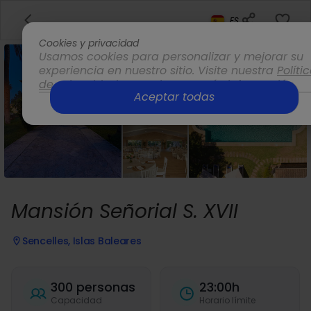
ES
Cookies y privacidad
Usamos cookies para personalizar y mejorar su
experiencia en nuestro sitio. Visite nuestra
Políti
de privacidad
para obtener más información.
Aceptar todas
Opciones
Mansión Señorial S. XVII
Sencelles, Islas Baleares
300 personas
23:00h
Capacidad
Horario límite