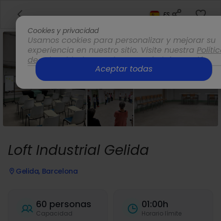
ES
Cookies y privacidad
Usamos cookies para personalizar y mejorar su
experiencia en nuestro sitio. Visite nuestra
Políti
de privacidad
para obtener más información.
Aceptar todas
Opciones
Loft Industrial Gelida
Gelida, Barcelona
60 personas
01:00h
Capacidad
Horario límite