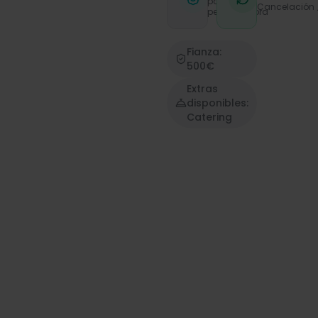
por
Cancelación
persona/hora
Fianza:
500€
Extras
disponibles:
Catering