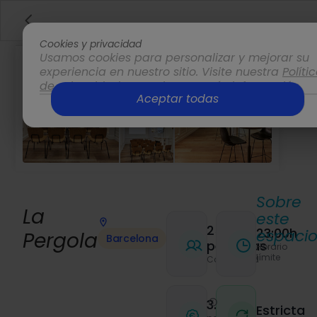
Cookies y privacidad
Usamos cookies para personalizar y mejorar su
experiencia en nuestro sitio. Visite nuestra
Políti
de privacidad
para obtener más información.
Aceptar todas
Opciones
Sobre
La
este
25
23:00h
espaci
Pergola
Barcelona
personas
Horario
límite
Capacidad
3.68€
Estricta