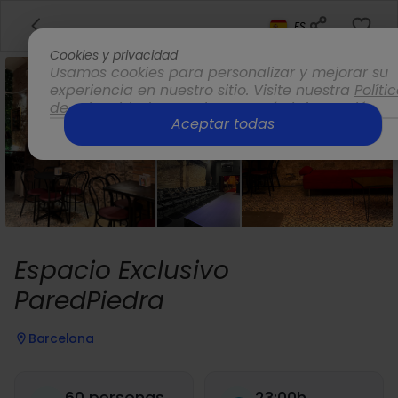
ES
Cookies y privacidad
Usamos cookies para personalizar y mejorar su
experiencia en nuestro sitio. Visite nuestra
Políti
de privacidad
para obtener más información.
Aceptar todas
Opciones
Espacio Exclusivo
ParedPiedra
Barcelona
60 personas
23:00h