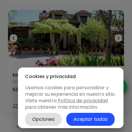
Molino Rodete
Cookies y privacidad
Malaga
Usamos cookies para personalizar y
50.00 €/h
mejorar su experiencia en nuestro sitio.
Visite nuestra
Política de privacidad
15 personas
23:00 límite
para obtener más información.
Opciones
Aceptar todas
SuperSpace
Explora
Hazte anfitrión
Iniciar sesión