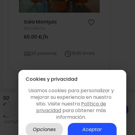
Sala Montjuic
Barcelona
60.00 €/h
20 personas
19:00 límite
Cookies y privacidad
Ver más
Usamos cookies para personalizar y
mejorar su experiencia en nuestro
50
sitio. Visite nuestra
Política de
€/hora
Consultar y reservar
privacidad
para obtener más
Solicita
sin
información.
compromiso
Opciones
Aceptar