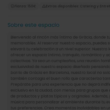
Fianza: 150€
Extras disponibles: Catering y Entr
Sobre este espacio
Bienvenido al rincón más íntimo de Gràcia, donde t
memorables. Al reservar nuestro espacio, puedes so
elevará tu celebración a un nivel superior. Nuestr
ofrecer un espacio íntimo, tranquilo, romántico y 
colectivas. Ya sea un cumpleaños, una reunión famili
exclusividad de nuestro espacio diseñado pensando 
barrio de Gràcia en Barcelona, nuestro local no sol
también contagia el buen rollo que caracteriza tan
Prepárate para una experiencia que no dejará indif
exclusivo en la ciudad, con menús para grupos que d
de productos y platos típicos y originales. Además
música para personalizar el ambiente durante tu ev
tus preferencias. Crea momentos inolvidables en un 