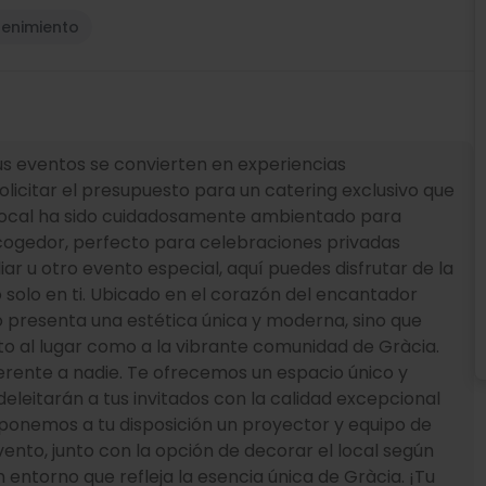
etenimiento
us eventos se convierten en experiencias
licitar el presupuesto para un catering exclusivo que
o local ha sido cuidadosamente ambientado para
acogedor, perfecto para celebraciones privadas
ar u otro evento especial, aquí puedes disfrutar de la
solo en ti. Ubicado en el corazón del encantador
o presenta una estética única y moderna, sino que
to al lugar como a la vibrante comunidad de Gràcia.
erente a nadie. Te ofrecemos un espacio único y
eleitarán a tus invitados con la calidad excepcional
, ponemos a tu disposición un proyector y equipo de
ento, junto con la opción de decorar el local según
entorno que refleja la esencia única de Gràcia. ¡Tu