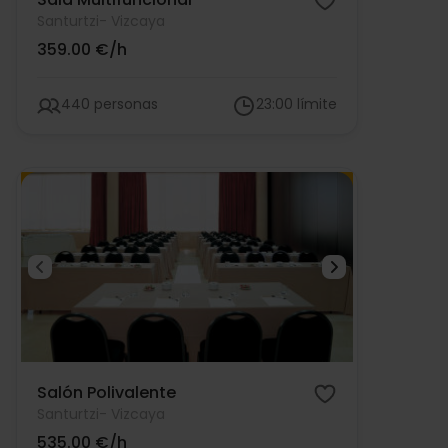
Santurtzi
- Vizcaya
359.00 €/h
440 personas
23:00 límite
Salón Polivalente
Santurtzi
- Vizcaya
535.00 €/h