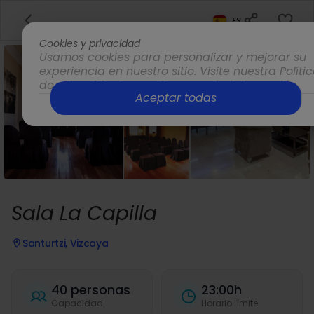
ES
Cookies y privacidad
Usamos cookies para personalizar y mejorar su
experiencia en nuestro sitio. Visite nuestra
Políti
de privacidad
para obtener más información.
Aceptar todas
Opciones
Sala La Capilla
Santurtzi, Vizcaya
40 personas
23:00h
Capacidad
Horario límite