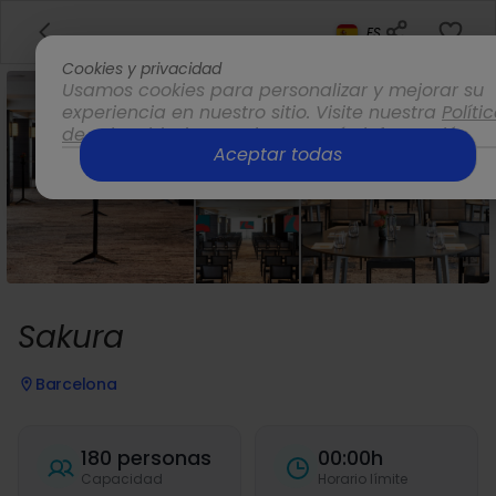
ES
Cookies y privacidad
Usamos cookies para personalizar y mejorar su
experiencia en nuestro sitio. Visite nuestra
Políti
de privacidad
para obtener más información.
Aceptar todas
Opciones
Sakura
Barcelona
180 personas
00:00h
Capacidad
Horario límite