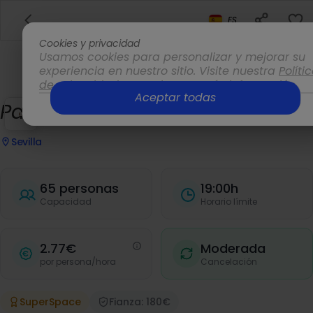
ES
Cookies y privacidad
Usamos cookies para personalizar y mejorar su
experiencia en nuestro sitio. Visite nuestra
Políti
de privacidad
para obtener más información.
Aceptar todas
Opciones
Patio La Roldana
Sevilla
65 personas
19:00h
Capacidad
Horario límite
2.77€
Moderada
por persona/hora
Cancelación
SuperSpace
Fianza: 180€