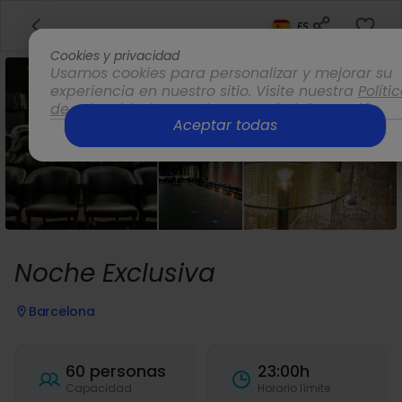
ES
Cookies y privacidad
Usamos cookies para personalizar y mejorar su
experiencia en nuestro sitio. Visite nuestra
Políti
de privacidad
para obtener más información.
Aceptar todas
Opciones
Noche Exclusiva
Barcelona
60 personas
23:00h
Capacidad
Horario límite