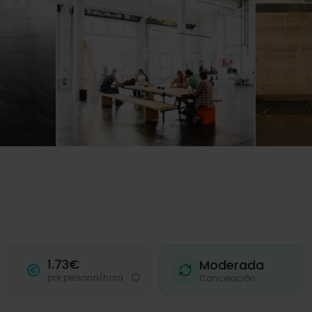
1.73€
Moderada
por persona/hora
Cancelación