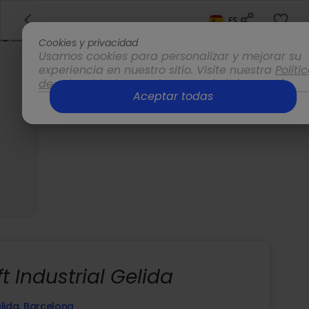
ES
Cookies y privacidad
Usamos cookies para personalizar y mejorar su
experiencia en nuestro sitio. Visite nuestra
Políti
de privacidad
para obtener más información.
Aceptar todas
Opciones
ft Industrial Gelida
lida, Barcelona