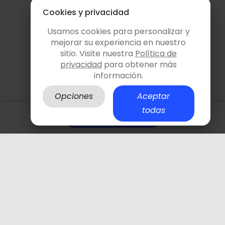
pos, formaciones, fotografía, producción
Cookies y privacidad
ovisual y proyectos creativos.
Usamos cookies para personalizar y
mejorar su experiencia en nuestro
sitio. Visite nuestra
Política de
95 personas vieron este espacio hoy
privacidad
para obtener más
información.
Opciones
Aceptar
todas
Pago 100% segur
¿Cómo funciona?
Consultar y reservar
Evento social
Clase de
entrenamiento
Clase de fitness
Clase de yoga
Proyección