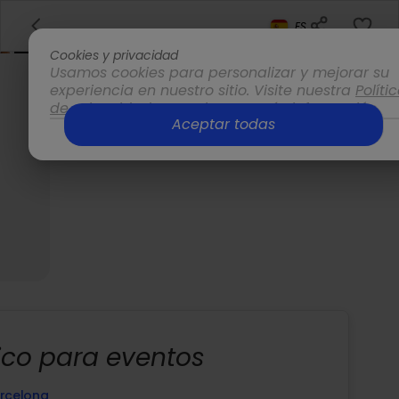
ES
Cookies y privacidad
Usamos cookies para personalizar y mejorar su
experiencia en nuestro sitio. Visite nuestra
Políti
de privacidad
para obtener más información.
Aceptar todas
Opciones
ico para eventos
rcelona