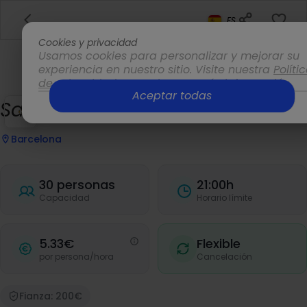
ES
Cookies y privacidad
Usamos cookies para personalizar y mejorar su
experiencia en nuestro sitio. Visite nuestra
Políti
de privacidad
para obtener más información.
Aceptar todas
Opciones
Salón Recepción
Barcelona
30 personas
21:00h
Capacidad
Horario límite
5.33€
Flexible
por persona/hora
Cancelación
Fianza: 200€