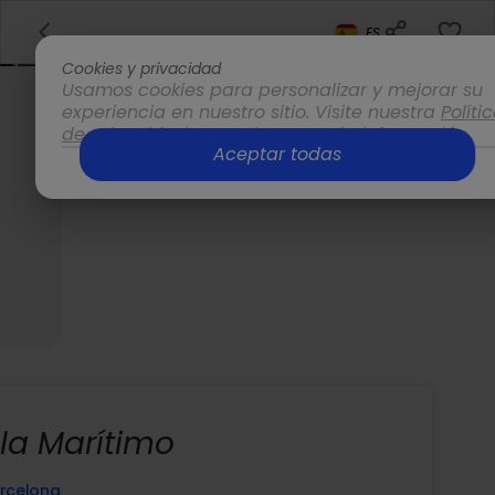
ES
Cookies y privacidad
Usamos cookies para personalizar y mejorar su
experiencia en nuestro sitio. Visite nuestra
Políti
de privacidad
para obtener más información.
Aceptar todas
Opciones
la Marítimo
rcelona