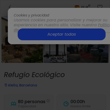
ES
Cookies y privacidad
Usamos cookies para personalizar y mejorar su
experiencia en nuestro sitio. Visite nuestra
Políti
de privacidad
para obtener más información.
Aceptar todas
Opciones
Refugio Ecológico
Alella, Barcelona
80 personas
00:00h
Capacidad
Horario límite