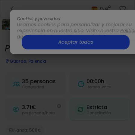
ES
Cookies y privacidad
Usamos cookies para personalizar y mejorar su
experiencia en nuestro sitio. Visite nuestra
Políti
de privacidad
para obtener más información.
Aceptar todas
Opciones
Peñacorada oasis idílico
Guardo, Palencia
35 personas
00:00h
Capacidad
Horario límite
3.71€
Estricta
por persona/hora
Cancelación
Fianza: 500€