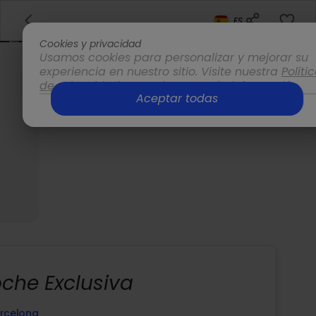
ES
Cookies y privacidad
Usamos cookies para personalizar y mejorar su
experiencia en nuestro sitio. Visite nuestra
Políti
de privacidad
para obtener más información.
Aceptar todas
Opciones
che Exclusiva
rcelona