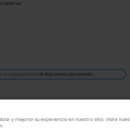
a reserva.
si se cancela hasta
15 días antes del evento.
zar y mejorar su experiencia en nuestro sitio. Visite nue
n.