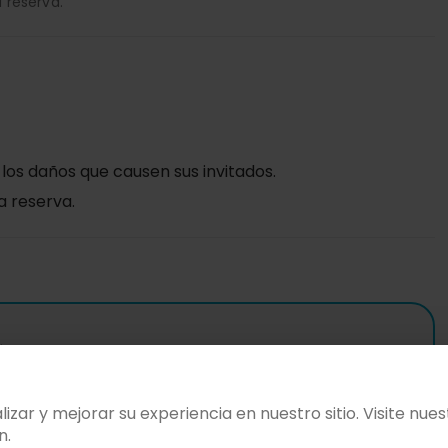
 reserva.
 los daños que causen sus invitados.
a reserva.
días antes del evento.
zar y mejorar su experiencia en nuestro sitio. Visite nue
n.