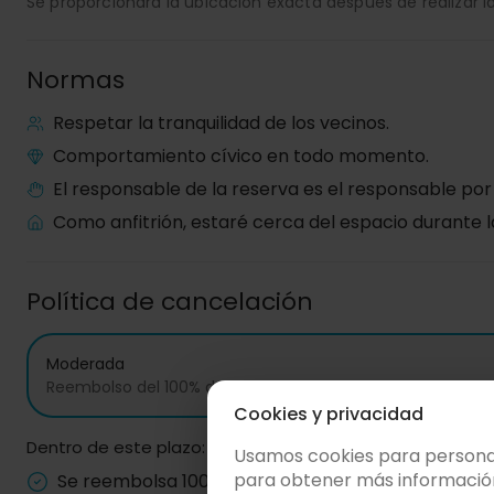
Se proporcionará la ubicación exacta después de realizar la
Normas
Respetar la tranquilidad de los vecinos.
Comportamiento cívico en todo momento.
El responsable de la reserva es el responsable por
Como anfitrión, estaré cerca del espacio durante l
Política de cancelación
Moderada
Reembolso del 100% de la reserva si se cancela hasta
15 
Cookies y privacidad
Dentro de este plazo:
Usamos cookies para personali
para obtener más informació
Se reembolsa 100% del precio de la reserva*.