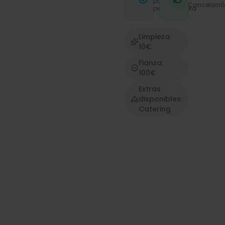
por
Cancelació
persona/hora
Limpieza:
10€
Fianza:
100€
Extras
disponibles:
Catering