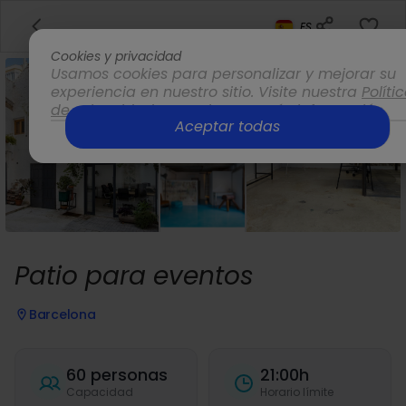
ES
Cookies y privacidad
Usamos cookies para personalizar y mejorar su
experiencia en nuestro sitio. Visite nuestra
Políti
de privacidad
para obtener más información.
Aceptar todas
Opciones
Patio para eventos
Barcelona
60 personas
21:00h
Capacidad
Horario límite