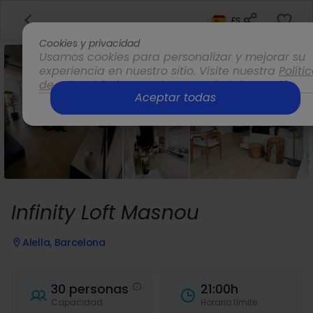
ES
Cookies y privacidad
Usamos cookies para personalizar y mejorar su
experiencia en nuestro sitio. Visite nuestra
Políti
de privacidad
para obtener más información.
Aceptar todas
Opciones
Infinity Loft Masnou
Alella, Barcelona
30 personas
21:00h
Capacidad
Horario límite