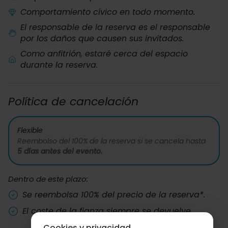
Comportamiento cívico en todo momento.
El responsable de la reserva es el responsable
por los daños que causen sus invitados.
Como anfitrión, estaré cerca del espacio
durante la reserva.
Política de cancelación
Flexible
Reembolso del 100% de la reserva si se cancela hasta
5 días antes del evento.
Dentro de este plazo:
Se reembolsa 100% del precio de la reserva*.
El coste de la fianza siempre se devuelve.
Cookies y privacidad