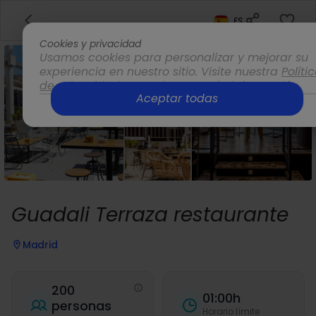
ES
Cookies y privacidad
Usamos cookies para personalizar y mejorar su
experiencia en nuestro sitio. Visite nuestra
Políti
de privacidad
para obtener más información.
Aceptar todas
Opciones
Guadali Terraza restaurante
Madrid
200
01:00h
personas
Horario límite