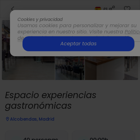
ES
Cookies y privacidad
Usamos cookies para personalizar y mejorar su
experiencia en nuestro sitio. Visite nuestra
Políti
de privacidad
para obtener más información.
Aceptar todas
Opciones
Espacio experiencias
gastronómicas
Alcobendas, Madrid
40 personas
00:00h