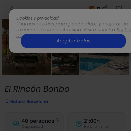
ES
Cookies y privacidad
Usamos cookies para personalizar y mejorar su
experiencia en nuestro sitio. Visite nuestra
Políti
de privacidad
para obtener más información.
Aceptar todas
Opciones
El Rincón Bonbo
Mataro, Barcelona
40 personas
21:00h
Capacidad
Horario límite