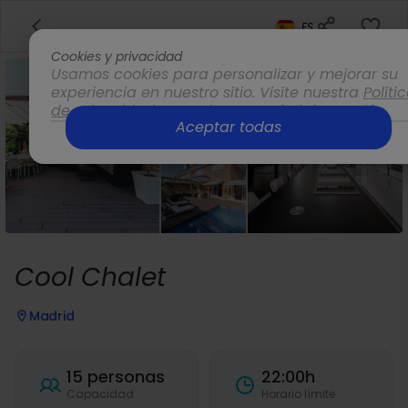
ES
Cookies y privacidad
Usamos cookies para personalizar y mejorar su
experiencia en nuestro sitio. Visite nuestra
Políti
de privacidad
para obtener más información.
Aceptar todas
Opciones
Cool Chalet
Madrid
15 personas
22:00h
Capacidad
Horario límite