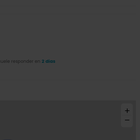
suele responder en
2 dias
+
−