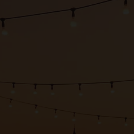
HOLAPLACE
Espacios por provincia
Preguntas frecuentes
Invita a un amigo
Blog
PARA ANFITRIONES
Hazte anfitrión
Sugerencias
Tutoriales de Youtube
PARA INVITADOS