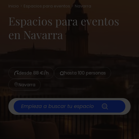
Fiesta privada
Inicio
Espacios para eventos
Navarra
Evento social
Espacios para eventos
Team building
en Navarra
Afterwork
Conferencia
Taller
Reunión
desde 88 €/h
hasta 100 personas
Rodaje y sesión de fotos
Navarra
Barbacoa
Empieza a buscar tu espacio
Piscinas
Linkedin