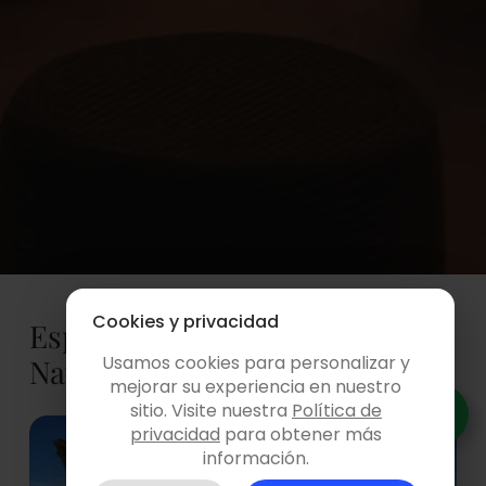
Política de marketing digital
Cookies y privacidad
Espacios destacados en
Usamos cookies para personalizar y
Navarra
mejorar su experiencia en nuestro
sitio. Visite nuestra
Política de
privacidad
para obtener más
información.