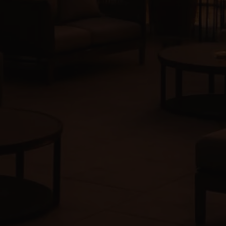
Facebook
Twitter
Instagram
Tiktok
Pago seguro
COPYRIGHT © 2019-2026 HolaPlace - Terrazas privadas y
espacios para tus eventos.
Términos y condiciones
Política de privacidad