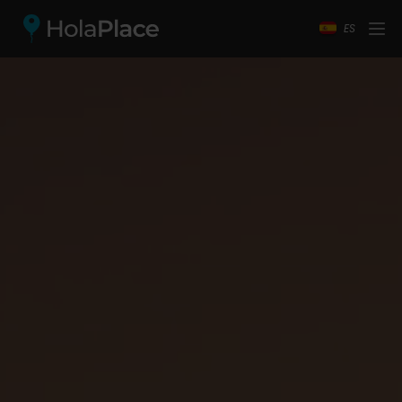
ES
Convertimos tu evento de
ensueño en realidad.
Contacto: Lun-Vier 9:00 a 16:00
Escríbenos
WhatsApp