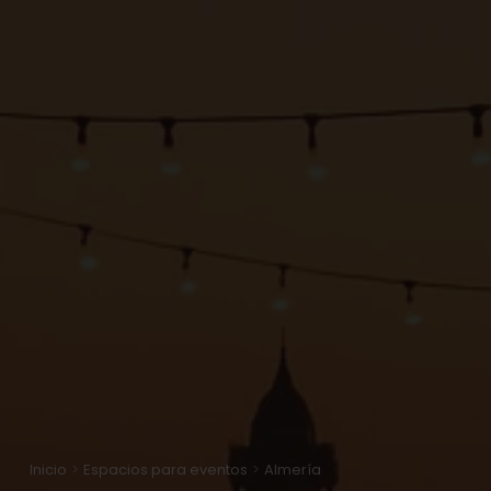
Fiesta privada
Evento social
Team building
Afterwork
Conferencia
Taller
Reunión
Rodaje y sesión de fotos
Barbacoa
Piscinas
Linkedin
Inicio
Espacios para eventos
Almería