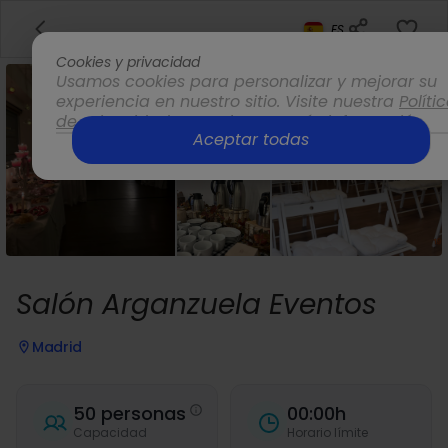
ES
Cookies y privacidad
Usamos cookies para personalizar y mejorar su
experiencia en nuestro sitio. Visite nuestra
Políti
de privacidad
para obtener más información.
Aceptar todas
Opciones
Salón Arganzuela Eventos
Madrid
50 personas
00:00h
Capacidad
Horario límite