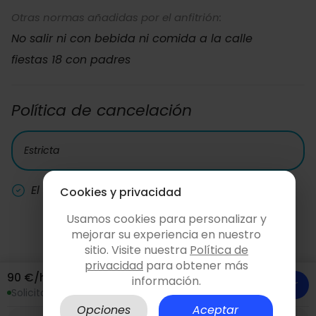
Otras normas añadidas por el anfitrión:
No salir ni con bebida ni comida a la calle
fiestas 18 con padres
Política de cancelación
Estricta
El coste de la fianza siempre se devuelve.
Cookies y privacidad
Usamos cookies para personalizar y
mejorar su experiencia en nuestro
sitio. Visite nuestra
Política de
privacidad
para obtener más
90 €/hora
información.
Consultar y reservar
Solicita sin compromiso
Opciones
Aceptar