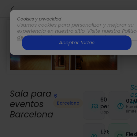
Cookies y privacidad
Usamos cookies para personalizar y mejorar su
experiencia en nuestro sitio. Visite nuestra
Políti
de privacidad
para obtener más información.
Aceptar todas
Opciones
S
Sala para
e
60
02:
e
eventos
Barcelona
personas
Horar
límite
Barcelona
Capacidad
1.78€
Flex