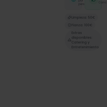
por
Canc
persona/hora
Limpieza: 50€
Fianza: 100€
Extras
disponibles:
Catering y
Entretenimiento