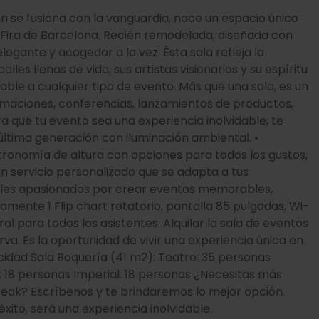
pr
ón se fusiona con la vanguardia, nace un espacio único
a Fira de Barcelona. Recién remodelada, diseñada con
legante y acogedor a la vez. Ésta sala refleja la
alles llenas de vida, sus artistas visionarios y su espíritu
able a cualquier tipo de evento. Más que una sala, es un
rmaciones, conferencias, lanzamientos de productos,
ra que tu evento sea una experiencia inolvidable, te
ltima generación con iluminación ambiental. •
tronomía de altura con opciones para todos los gustos,
 servicio personalizado que se adapta a tus
nales apasionados por crear eventos memorables,
tamente 1 Flip chart rotatorio, pantalla 85 pulgadas, Wi-
ral para todos los asistentes. Alquilar la sala de eventos
va. Es la oportunidad de vivir una experiencia única en
cidad Sala Boquería (41 m2): Teatro: 35 personas
: 18 personas Imperial: 18 personas ¿Necesitas más
reak? Escríbenos y te brindaremos lo mejor opción.
xito, será una experiencia inolvidable.