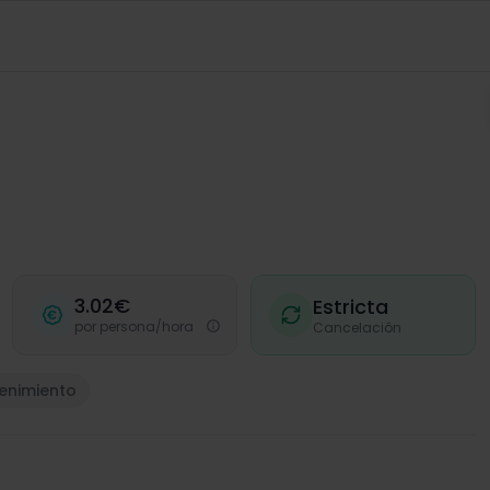
Invi
Aña
pr
Co
r
Solicit
3.02€
Estricta
co
por persona/hora
Cancelación
¿Có
tenimiento
Pa
se
Tu