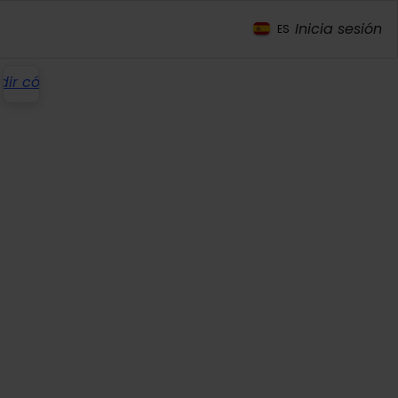
Inicia sesión
tados
ES
dir código
omocional
nsultar y
eservar
a y consulta sin
mpromiso
mo funciona?
go 100%
guro con
s datos están