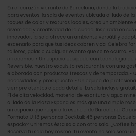
En el corazón vibrante de Barcelona, donde la tradici
para eventos: la sala de eventos ubicada al lado de l
toques de color y texturas locales, crea un ambiente e
diversidad y creatividad de la ciudad. Inspirada en sus c
innovador, la sala ofrece un ambiente versátil y adapt
escenario para que tus ideas cobren vida. Celebra fo
talleres, galas o cualquier evento que se te ocurra. Pa
ofrecemos: • Un espacio equipado con tecnología de ú
Reversible, nuestro exquisito restaurante con una gas
elaborada con productos frescos y de temporada. • Un
necesidades y presupuesto. • Un equipo de profesio
siempre atentos a cada detalle. La sala incluye gratui
Fi de alta velocidad, material de escritura y agua mine
al lado de la Plaza España es más que una simple reser
un espacio que respira la esencia de Barcelona. Capa
Formato U: 18 personas Cocktail: 46 personas Escuela
espacio? Uniremos ésta sala con otra sala. ¿Coffee b
Reserva tu sala hoy mismo. Tu evento no solo será un é