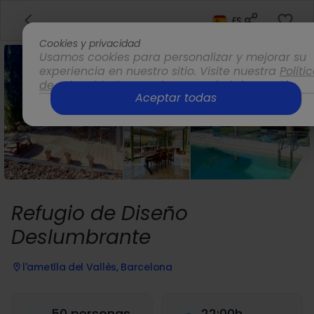
ES
Cookies y privacidad
Usamos cookies para personalizar y mejorar su
experiencia en nuestro sitio. Visite nuestra
Políti
de privacidad
para obtener más información.
Aceptar todas
Opciones
Refugio de Diseño
Deslumbrante
l'ametlla del Vallès, Barcelona
50 personas
22:00h