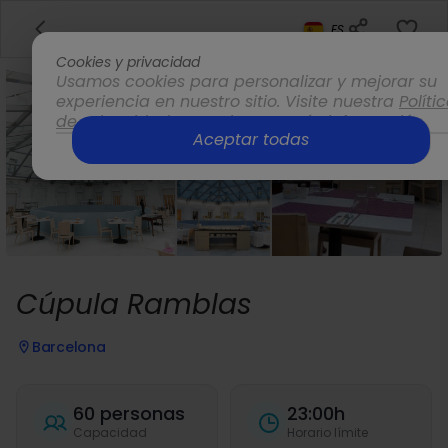
ES
Cookies y privacidad
Usamos cookies para personalizar y mejorar su
experiencia en nuestro sitio. Visite nuestra
Políti
de privacidad
para obtener más información.
Aceptar todas
Opciones
Cúpula Ramblas
Barcelona
60 personas
23:00h
Capacidad
Horario límite